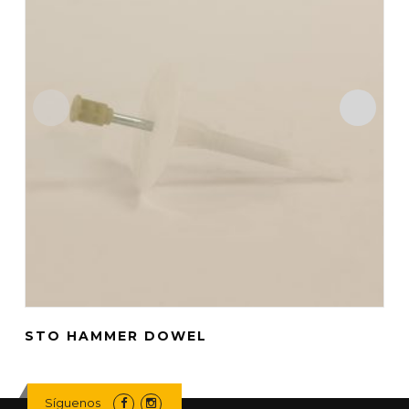
STO HAMMER DOWEL
S
Síguenos