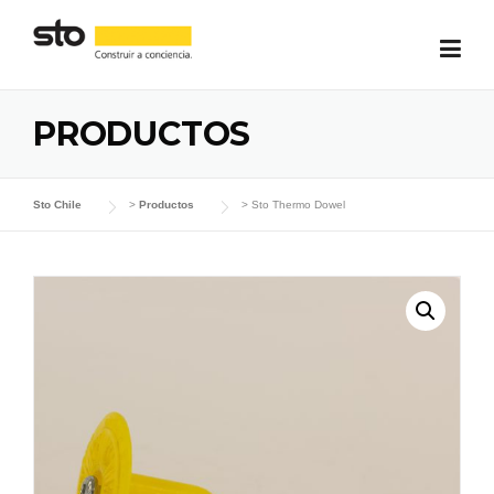
Skip
to
content
PRODUCTOS
Sto Chile
>
Productos
>
Sto Thermo Dowel