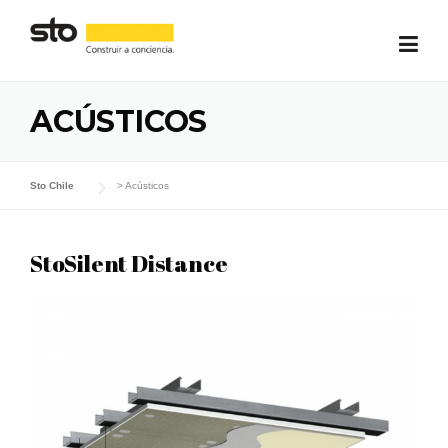
Skip
to
content
ACÚSTICOS
Sto Chile
>
Acústicos
StoSilent Distance