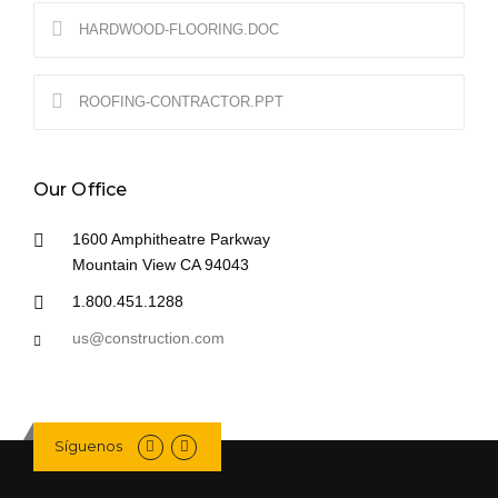
HARDWOOD-FLOORING.DOC
ROOFING-CONTRACTOR.PPT
Our Office
1600 Amphitheatre Parkway
Mountain View CA 94043
1.800.451.1288
us@construction.com
Síguenos